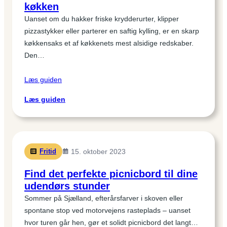
køkken
på
Uanset om du hakker friske krydderurter, klipper
hjemmet
pizzastykker eller parterer en saftig kylling, er en skarp
køkkensaks et af køkkenets mest alsidige redskaber.
Den…
Læs guiden
:
Læs guiden
Køkkensaks:
Skarpe
valg
til
Fritid
15. oktober 2023
ethvert
køkken
Find det perfekte picnicbord til dine
udendørs stunder
Sommer på Sjælland, efterårsfarver i skoven eller
spontane stop ved motorvejens rasteplads – uanset
hvor turen går hen, gør et solidt picnicbord det langt…