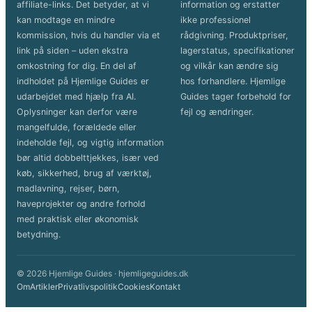
affiliate-links. Det betyder, at vi
information og erstatter
kan modtage en mindre
ikke professionel
kommission, hvis du handler via et
rådgivning. Produktpriser,
link på siden – uden ekstra
lagerstatus, specifikationer
omkostning for dig. En del af
og vilkår kan ændre sig
indholdet på Hjemlige Guides er
hos forhandlere. Hjemlige
udarbejdet med hjælp fra AI.
Guides tager forbehold for
Oplysninger kan derfor være
fejl og ændringer.
mangelfulde, forældede eller
indeholde fejl, og vigtig information
bør altid dobbelttjekkes, især ved
køb, sikkerhed, brug af værktøj,
madlavning, rejser, børn,
haveprojekter og andre forhold
med praktisk eller økonomisk
betydning.
© 2026 Hjemlige Guides · hjemligeguides.dk
Om
Artikler
Privatlivspolitik
Cookies
Kontakt