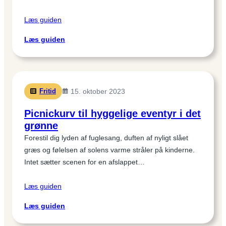
Læs guiden
:
Læs guiden
Find
det
perfekte
picnicbord
Fritid
15. oktober 2023
til
dine
Picnickurv til hyggelige eventyr i det
udendørs
grønne
stunder
Forestil dig lyden af fuglesang, duften af nyligt slået
græs og følelsen af solens varme stråler på kinderne.
Intet sætter scenen for en afslappet…
Læs guiden
:
Læs guiden
Picnickurv