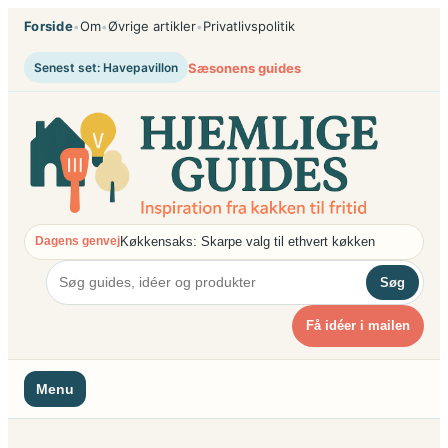
Spring
Forside
Om
Øvrige artikler
Privatlivspolitik
•
•
•
til
indhold
Sæsonens guides
Senest set: Havepavillon
Køkkensaks: Skarpe valg til ethvert køkken
Dagens genvej
Søg
Få idéer i mailen
Menu