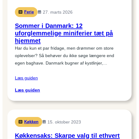
Ferie
27. marts 2026
Sommer i Danmark: 12
uforglemmelige miniferier tæt på
hjemmet
Har du kun et par fridage, men drømmer om store
oplevelser? Så behøver du ikke søge længere end
egen baghave. Danmark bugner af kystlinjer,…
Læs guiden
:
Læs guiden
Sommer
i
Danmark:
12
Køkken
15. oktober 2023
uforglemmelige
miniferier
Køkkensaks: Skarpe valg til ethvert
tæt