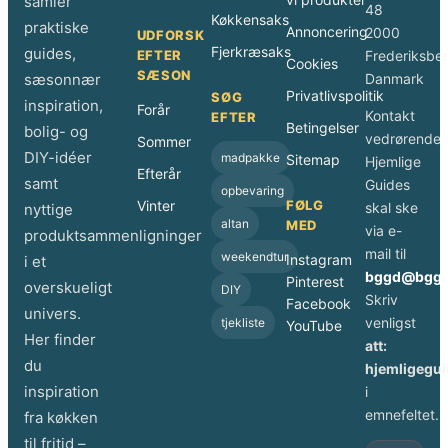
samler
48
Køkkensaks
praktiske
Annoncering
2000
UDFORSK
Fjerkræsaks
guides,
EFTER
Frederiksbe
Cookies
SÆSON
sæsonnær
Danmark
Privatlivspolitik
SØG
inspiration,
Forår
Kontakt
EFTER
Betingelser
bolig- og
vedrørende
Sommer
DIY-idéer
madpakke
Sitemap
Hjemlige
Efterår
samt
Guides
opbevaring
Vinter
FØLG
skal ske
nyttige
altan
MED
via e-
produktsammenligninger
mail til
weekendtur
Instagram
i et
bggd@bggd
Pinterest
overskueligt
DIY
Skriv
Facebook
univers.
venligst
tjekliste
YouTube
Her finder
att:
du
hjemligegui
inspiration
i
emnefeltet.
fra køkken
til fritid –