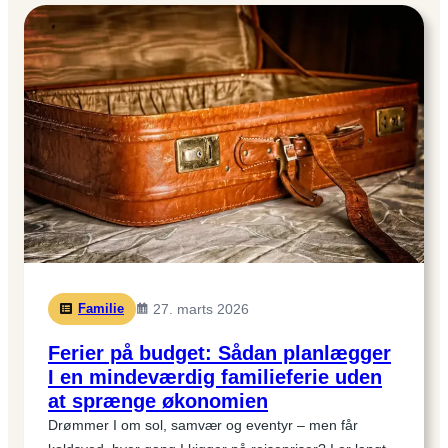
i
børnehøjde:
Hurtige
hverdagsretter
hele
familien
gider
spise
Familie
27. marts 2026
Ferier på budget: Sådan planlægger
I en mindeværdig familieferie uden
at sprænge økonomien
Drømmer I om sol, samvær og eventyr – men får