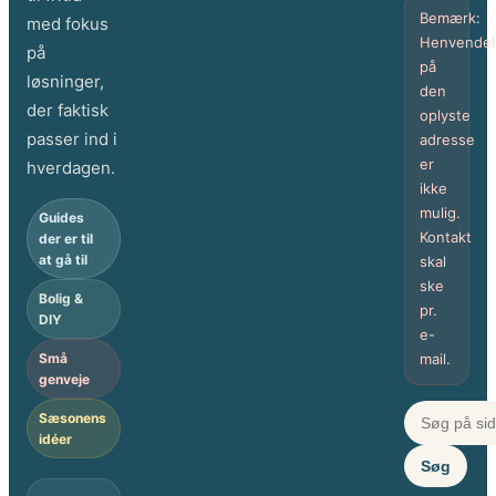
Bemærk:
med fokus
Henvendel
på
på
løsninger,
den
der faktisk
oplyste
passer ind i
adresse
er
hverdagen.
ikke
mulig.
Guides
Kontakt
der er til
at gå til
skal
ske
Bolig &
pr.
DIY
e-
Små
mail.
genveje
Sæsonens
idéer
Søg