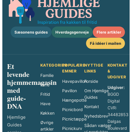
Sæsonens guides
Hverdagsgenveje
Flere artikler
Få idéer i mailen
Et
KATEGORIER
POPULÆRE
NYTTIGE
KONTAKT
EMNER
LINKS
&
levende
Familie
UDGIVER
hjemmemagasin
Havepavillon
Forside
Ferie
med
Udgiver:
Pavillon
Om Hjemlige
Fritid
BGGD
guide-
Guides
Hængepotte
Digital
DNA
Have
Kontakt
CVR:
Picnicbord
Køkken
34482853
Nyhedsbrev
Hjemlige
Picnictæppe
Dalgas
Øvrige
Guides
Sådan vælger
Boulevard
Picnickurv
artikler
vi produkter