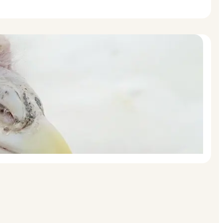
023
Find den perfekte
 dit fjerkræ
eller en saftig andesteg bliver kun bedre, når du kan
kert direkte ved bordet.…