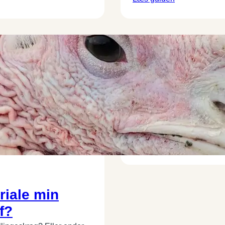
KØKKEN
15. oktober 2
Fjerkræsaks: 
køkkensaks til
En sprød ovnstegt kylling 
partere den hurtigt og sik
Læs guiden
riale min
f?