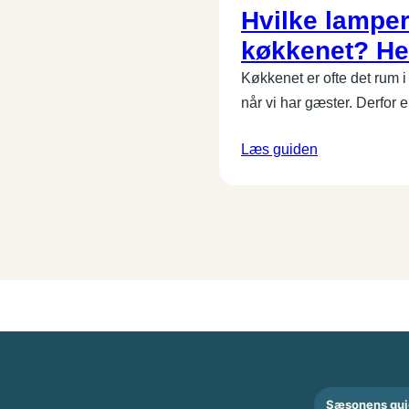
Hvilke lamper
køkkenet? He
Køkkenet er ofte det rum i
når vi har gæster. Derfor 
Læs guiden
Sæsonens gui