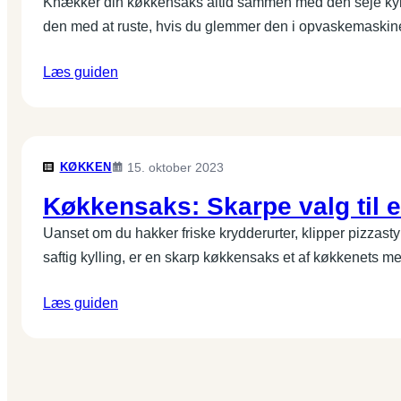
Knækker din køkkensaks altid sammen med den seje kyl
den med at ruste, hvis du glemmer den i opvaskemaski
Læs guiden
KØKKEN
15. oktober 2023
Køkkensaks: Skarpe valg til 
Uanset om du hakker friske krydderurter, klipper pizzasty
saftig kylling, er en skarp køkkensaks et af køkkenets m
Læs guiden