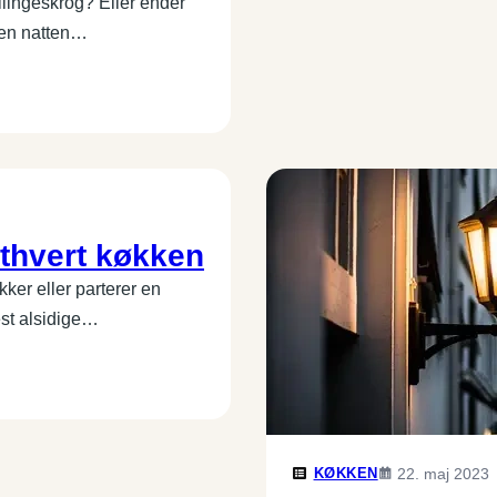
lingeskrog? Eller ender
nen natten…
ethvert køkken
kker eller parterer en
est alsidige…
KØKKEN
22. maj 2023