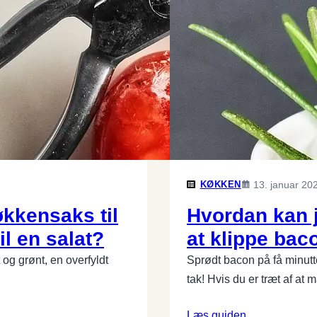
KØKKEN
13. januar 20
kkensaks til
Hvordan kan 
il en salat?
at klippe bac
og grønt, en overfyldt
Sprødt bacon på få minutt
tak! Hvis du er træt af at
Læs guiden