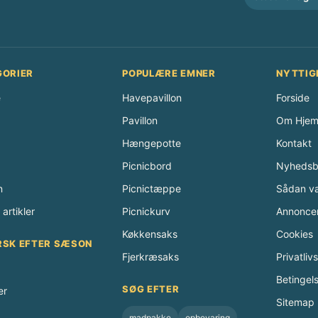
GORIER
POPULÆRE EMNER
NYTTIG
e
Havepavillon
Forside
Pavillon
Om Hjem
Hængepotte
Kontakt
Picnicbord
Nyhedsb
n
Picnictæppe
Sådan væ
artikler
Picnickurv
Annonce
Køkkensaks
Cookies
RSK EFTER SÆSON
Fjerkræsaks
Privatlivs
Betingel
SØG EFTER
er
Sitemap
madpakke
opbevaring