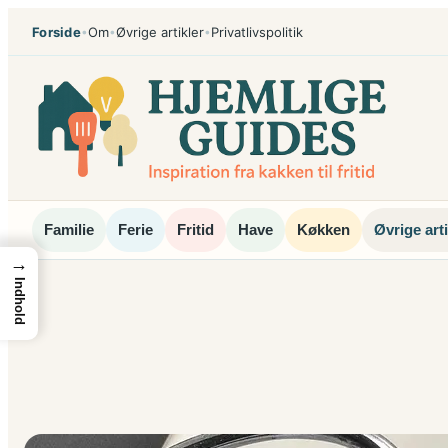
Spring
Forside
Om
Øvrige artikler
Privatlivspolitik
•
•
•
til
indhold
Familie
Ferie
Fritid
Have
Køkken
Øvrige arti
→
Indhold