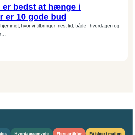
 er bedst at hænge i
r er 10 gode bud
 hjemmet, hvor vi tilbringer mest tid, både i hverdagen og
er…
des
Hverdagsgenveje
Flere artikler
Få idéer i mailen