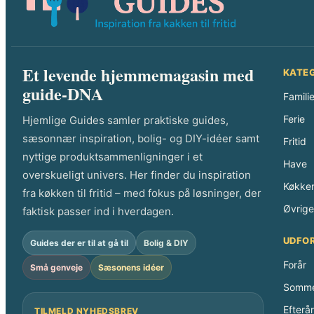
Et levende hjemmemagasin med
KATE
guide-DNA
Famili
Ferie
Hjemlige Guides samler praktiske guides,
sæsonnær inspiration, bolig- og DIY-idéer samt
Fritid
nyttige produktsammenligninger i et
Have
overskueligt univers. Her finder du inspiration
Køkke
fra køkken til fritid – med fokus på løsninger, der
Øvrige 
faktisk passer ind i hverdagen.
UDFO
Guides der er til at gå til
Bolig & DIY
Forår
Små genveje
Sæsonens idéer
Somm
Efterår
TILMELD NYHEDSBREV