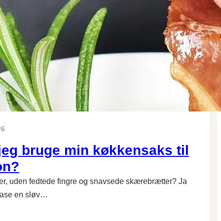
26
jeg bruge min køkkensaks til
on?
er, uden fedtede fingre og snavsede skærebrætter? Ja
 mase en sløv…