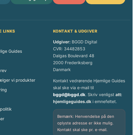
E LINKS
KONTAKT & UDGIVER
Udgiver:
BGGD Digital
CVR: 34482853
lige Guides
Dalgas Boulevard 48
2000 Frederiksberg
Danmark
rev
lger vi produkter
Kontakt vedrørende Hjemlige Guides
skal ske via e-mail til
ring
bggd@bggd.dk
. Skriv venligst
att:
hjemligeguides.dk
i emnefeltet.
politik
Bemærk: Henvendelse på den
ser
oplyste adresse er ikke mulig.
Kontakt skal ske pr. e-mail.