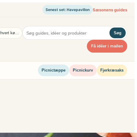
Sæsonens guides
Senest set: Havepavillon
Køkkensaks: Skarpe valg til ethvert køkken
Søg
Få idéer i mailen
Picnictæppe
Picnickurv
Fjerkræsaks